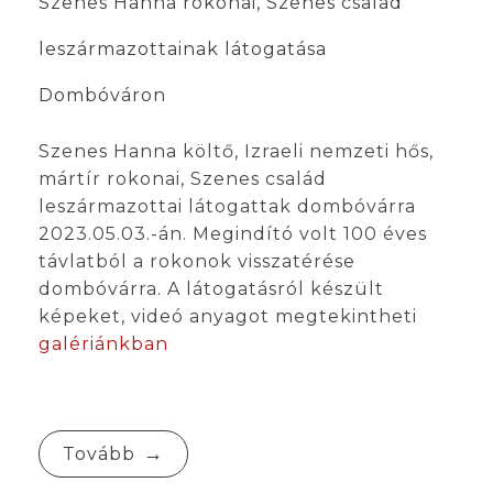
Szenes Hanna rokonai, Szenes család
leszármazottainak látogatása
Dombóváron
Szenes Hanna költő, Izraeli nemzeti hős,
mártír rokonai, Szenes család
leszármazottai látogattak dombóvárra
2023.05.03.-án. Megindító volt 100 éves
távlatból a rokonok visszatérése
dombóvárra. A látogatásról készült
képeket, videó anyagot megtekintheti
galériánkban
Tovább