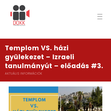
D
OKK
Dombóvári Közösségi Központ
Templom VS. házi
gyülekezet – Izraeli
tanulmányút – előadás #3.
AKTUÁLIS INFORMÁCIÓK