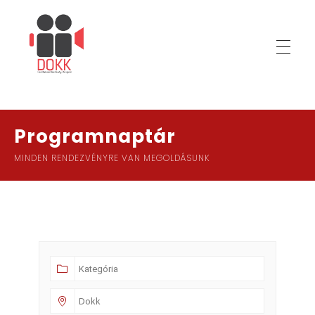
D
OKK
Dombóvári Közösségi Központ
Programnaptár
MINDEN RENDEZVÉNYRE VAN MEGOLDÁSUNK